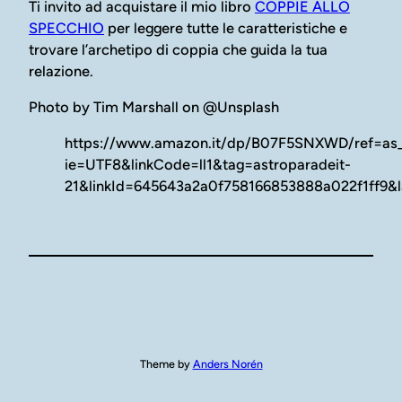
Ti invito ad acquistare il mio libro
COPPIE ALLO
SPECCHIO
per leggere tutte le caratteristiche e
trovare l’archetipo di coppia che guida la tua
relazione.
Photo by Tim Marshall on @Unsplash
https://www.amazon.it/dp/B07F5SNXWD/ref=as_li
ie=UTF8&linkCode=ll1&tag=astroparadeit-
21&linkId=645643a2a0f758166853888a022f1ff9&l
Theme by
Anders Norén