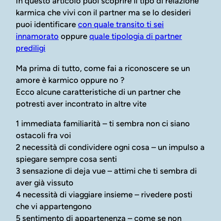
In questo articolo puoi scoprire il tipo di relazione
karmica che vivi con il partner ma se lo desideri
puoi identificare
con quale transito ti sei
innamorato
oppure
quale tipologia di partner
prediligi
Ma prima di tutto, come fai a riconoscere se un
amore è karmico oppure no ?
Ecco alcune caratteristiche di un partner che
potresti aver incontrato in altre vite
1 immediata familiarità – ti sembra non ci siano
ostacoli fra voi
2 necessità di condividere ogni cosa – un impulso a
spiegare sempre cosa senti
3 sensazione di deja vue – attimi che ti sembra di
aver già vissuto
4 necessità di viaggiare insieme – rivedere posti
che vi appartengono
5 sentimento di appartenenza – come se non