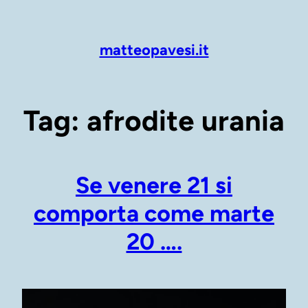
Vai
al
contenuto
matteopavesi.it
Tag:
afrodite urania
Se venere 21 si
comporta come marte
20 ….