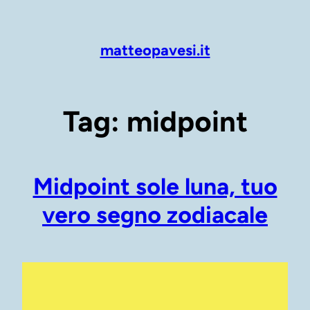
Vai
al
contenuto
matteopavesi.it
Tag:
midpoint
Midpoint sole luna, tuo
vero segno zodiacale