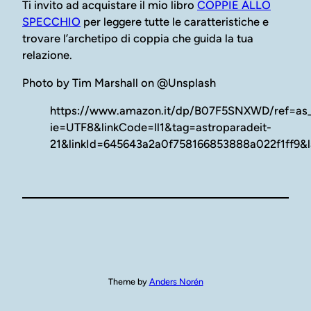
Ti invito ad acquistare il mio libro
COPPIE ALLO
SPECCHIO
per leggere tutte le caratteristiche e
trovare l’archetipo di coppia che guida la tua
relazione.
Photo by Tim Marshall on @Unsplash
https://www.amazon.it/dp/B07F5SNXWD/ref=as_li
ie=UTF8&linkCode=ll1&tag=astroparadeit-
21&linkId=645643a2a0f758166853888a022f1ff9&l
Theme by
Anders Norén