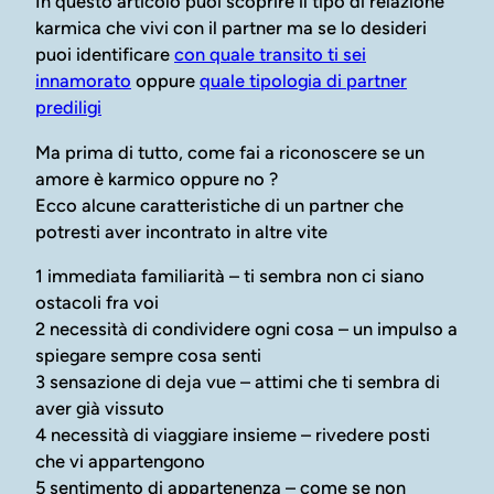
In questo articolo puoi scoprire il tipo di relazione
karmica che vivi con il partner ma se lo desideri
puoi identificare
con quale transito ti sei
innamorato
oppure
quale tipologia di partner
prediligi
Ma prima di tutto, come fai a riconoscere se un
amore è karmico oppure no ?
Ecco alcune caratteristiche di un partner che
potresti aver incontrato in altre vite
1 immediata familiarità – ti sembra non ci siano
ostacoli fra voi
2 necessità di condividere ogni cosa – un impulso a
spiegare sempre cosa senti
3 sensazione di deja vue – attimi che ti sembra di
aver già vissuto
4 necessità di viaggiare insieme – rivedere posti
che vi appartengono
5 sentimento di appartenenza – come se non