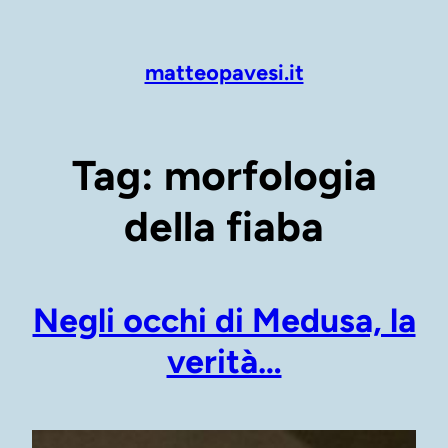
Vai
al
contenuto
matteopavesi.it
Tag:
morfologia
della fiaba
Negli occhi di Medusa, la
verità…