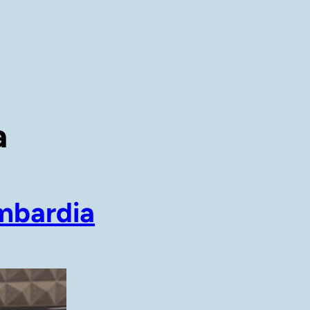
a
mbardia