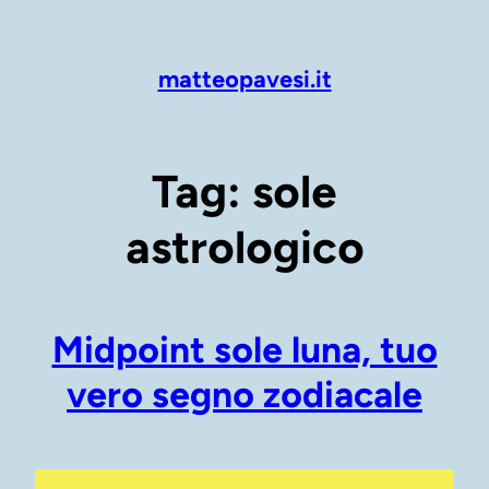
Vai
al
contenuto
matteopavesi.it
Tag:
sole
astrologico
Midpoint sole luna, tuo
vero segno zodiacale