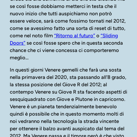
se così fosse dobbiamo metterci in testa che il
nuovo inizio che tutti auspichiamo non potrò
essere veloce, sarà come fossimo tornati nel 2012,
come se avessimo fatto una sorta di reset di tutto,
come nel noto film
“Ritorno al futuro”
o
“Sliding
Doors”
se così fosse spero che in questa seconda
chance che ci viene concessa ci comporteremo
meglio…
In questi giorni Venere gemelli che farà una sosta
nella primavera del 2020, sta passando all’8 grado,
la stessa posizione del Giove R del 2012; al
contempo Venere su Giove R sta facendo aspetti di
sesquiquadrato con Giove e Plutone in capricorno.
Venere è un pianeta tendenzialmente benevolo
quindi è possibile che in questo momento molti di
noi vedranno nella tecnologia la strada vincente
per ottenere il balzo avanti auspicato dal tema del
2012. Ma Venere passa e il timore però è che visto