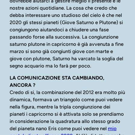
dovrebbe aiutarci a gestire meglio il presente e le
nostre azioni quotidiane. La cosa che credo che
debba interessare uno studioso del cielo è che nel
2020 gli stessi pianeti (Giove Saturno e Plutone) si
congiungono aiutandoci a chiudere una fase
passando forse alla successiva. La congiunzione
saturno plutone in capricorno è già avvenuta a fine
marzo si sono già congiunti giove con marte e
giove con plutone, Saturno ha varcato la soglia del
segno acquario ma lo farà per poco.
LA COMUNICAZIONE STA CAMBIANDO,
ANCORA ?
Credo di si, la combinazione del 2012 era molto più
dinamica, formava un triangolo come puoi vedere
nella figura, mentre la tripla congiunzione dei
pianeti i capricorno si è attivata solo se prendiamo
in considerazione la quadratura allo stesso grado
del pianeta nano Eris come puoi vedere nel
mio