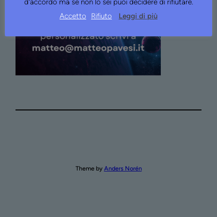
d'accordo ma se non lo sei puoi decidere di rifiutare.
Accetto
Rifiuto
Leggi di più
Theme by
Anders Norén