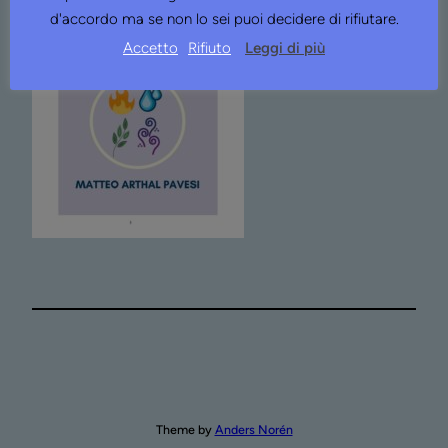
d'accordo ma se non lo sei puoi decidere di rifiutare.
Accetto
Rifiuto
Leggi di più
Theme by
Anders Norén