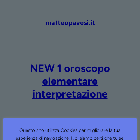
Vai
al
contenuto
matteopavesi.it
NEW 1 oroscopo
elementare
interpretazione
Questo sito utilizza Cookies per migliorare la tua
esperienza di navigazione. Noi siamo certi che tu sei