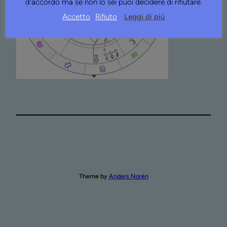
d'accordo ma se non lo sei puoi decidere di rifiutare.
Accetto
Rifiuto
Leggi di più
Theme by
Anders Norén