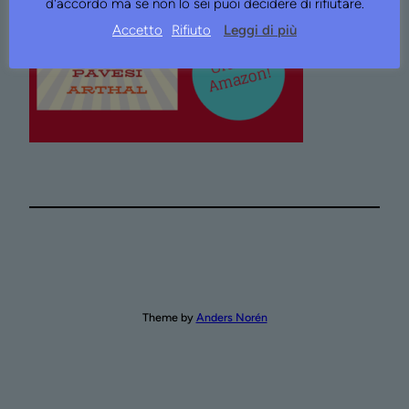
d'accordo ma se non lo sei puoi decidere di rifiutare.
Accetto
Rifiuto
Leggi di più
Theme by
Anders Norén