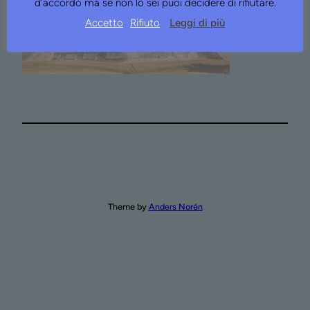
d'accordo ma se non lo sei puoi decidere di rifiutare.
Accetto
Rifiuto
Leggi di più
Theme by
Anders Norén