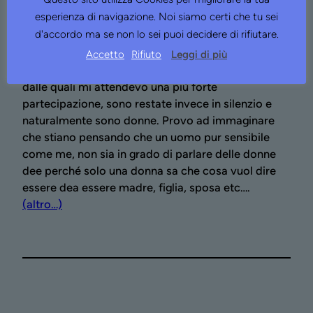
esperienza di navigazione. Noi siamo certi che tu sei
d'accordo ma se non lo sei puoi decidere di rifiutare.
Sta succedendo una cosa molto strana. Ho
ricevuto molti commenti entusiasti sul lavoro che
Accetto
Rifiuto
Leggi di più
sta per uscire (il mio nuovo libro) altre persone
dalle quali mi attendevo una più forte
partecipazione, sono restate invece in silenzio e
naturalmente sono donne. Provo ad immaginare
che stiano pensando che un uomo pur sensibile
come me, non sia in grado di parlare delle donne
dee perché solo una donna sa che cosa vuol dire
essere dea essere madre, figlia, sposa etc….
(altro…)