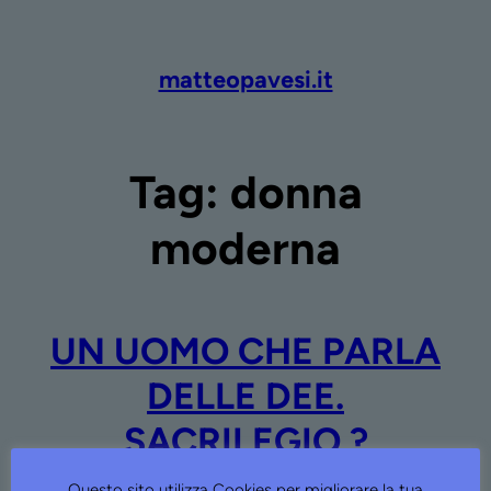
Vai
al
contenuto
matteopavesi.it
Tag:
donna
moderna
UN UOMO CHE PARLA
DELLE DEE.
SACRILEGIO ?
Questo sito utilizza Cookies per migliorare la tua