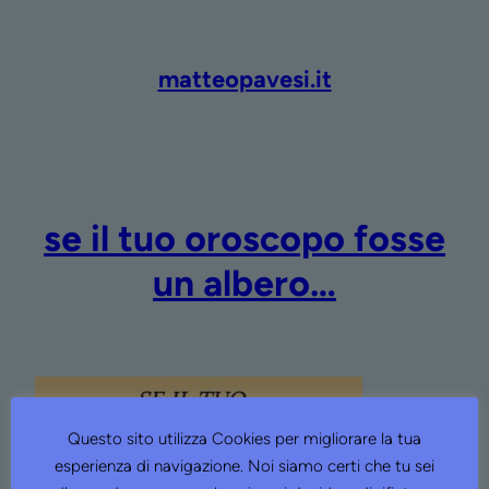
Vai
al
contenuto
matteopavesi.it
se il tuo oroscopo fosse
un albero…
Questo sito utilizza Cookies per migliorare la tua
esperienza di navigazione. Noi siamo certi che tu sei