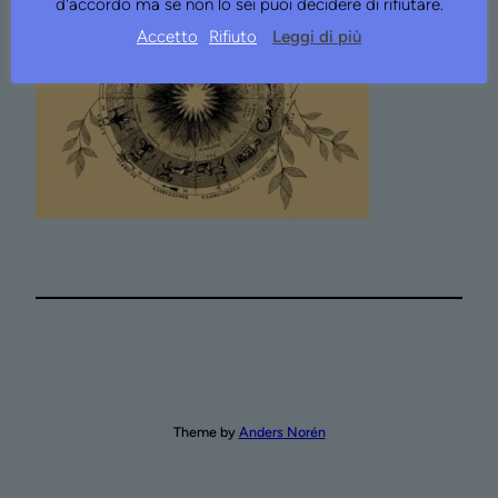
d'accordo ma se non lo sei puoi decidere di rifiutare.
Accetto
Rifiuto
Leggi di più
Theme by
Anders Norén