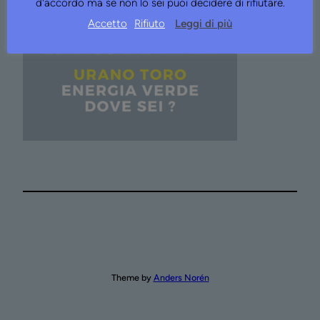
d'accordo ma se non lo sei puoi decidere di rifiutare.
Accetto
Rifiuto
Leggi di più
Theme by
Anders Norén